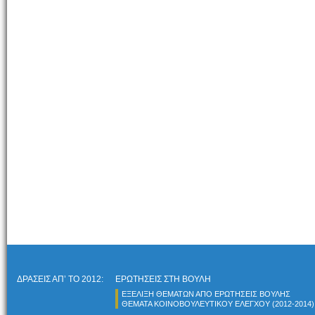
ΔΡΑΣΕΙΣ ΑΠ’ ΤΟ 2012:
ΕΡΩΤΗΣΕΙΣ ΣΤΗ ΒΟΥΛΗ
ΕΞΕΛΙΞΗ ΘΕΜΑΤΩΝ ΑΠΟ ΕΡΩΤΗΣΕΙΣ ΒΟΥΛΗΣ
ΘΕΜΑΤΑ ΚΟΙΝΟΒΟΥΛΕΥΤΙΚΟΥ ΕΛΕΓΧΟY (2012-2014)