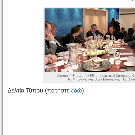
Διοικητική Επιτροπή ΚΕΕ: από αριστερά Χρ.Δήμας, Κ
Ντ.Μπακογιάννη, Βαγγ.Μπασιάκος, Παν.Αγνι
Δελτίο Τύπου (πατήστε
εδώ
)